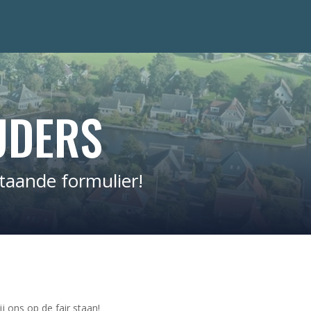
UDERS
taande formulier!
j ons op de fair staan!