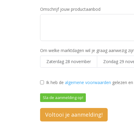
r
Omschrijf jouw productaanbod
l
a
n
d
s
+
Om welke marktdagen wil je graag aanwezig zij
3
1
Zaterdag 28 november
Zondag 29 nov
Ik heb de
algemene voorwaarden
gelezen en
Sla de aanmelding op!
Voltooi je aanmelding!