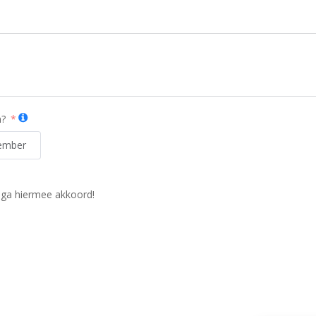
n?
ember
 ga hiermee akkoord!