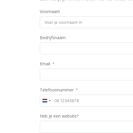
Voornaam
Bedrijfsnaam
Email
Telefoonnummer
N
e
Heb je een website?
t
h
e