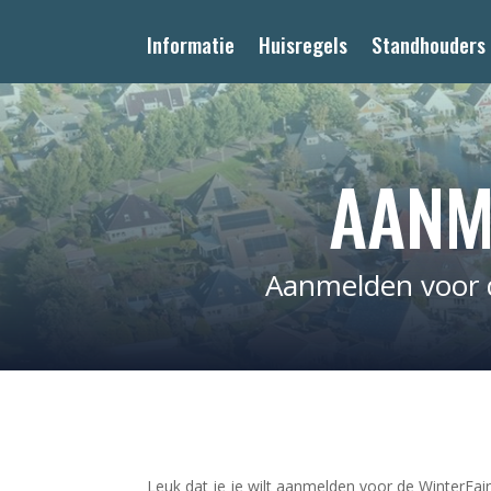
Informatie
Huisregels
Standhouders
AANM
Aanmelden voor d
Leuk dat je je wilt aanmelden voor de WinterFa